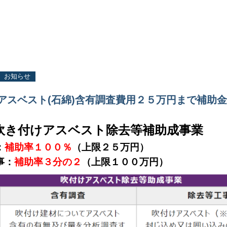
お知らせ
アスベスト(石綿)含有調査費用２５万円まで補助
吹き付けアスベスト除去等補助成事業
：
補助率１００％
（上限２５万円）
事：
補助率３分の２
（上限１００万円）