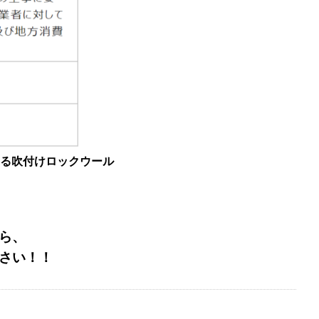
える吹付けロックウール
ら、
さい！！