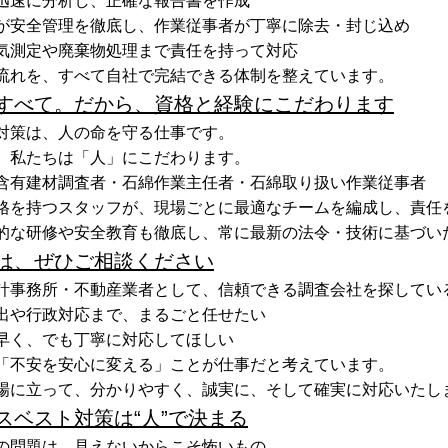
迅速に分析し、正確な報告書を作成
が安全管理を徹底し、作業従事者が丁寧に除去・封じ込め
気測定や廃棄物処理まで責任を持って対応
流れを、すべて自社で完結できる体制を整えています。
すべて。だから、資格と経験にこだわります
対策は、人の命を守る仕事です。
、私たちは「人」にこだわります。
含有建材調査者・石綿作業主任者・石綿取り扱い作業従事者
格を持つスタッフが、現場ごとに最適なチームを編成し、責任
的な研修や安全教育も徹底し、常に最新の法令・技術に基づい
は、ぜひご相談ください
計事務所・不動産業者として、信頼できる調査会社を探してい
出や行政対応まで、まるごと任せたい
早く、でも丁寧に対応してほしい
「不安を安心に変える」ことが仕事だと考えています。
場に立って、分かりやすく、誠実に、そして確実に対応いたし
スベスト対策は“人”で決まる
の問題は、見えないからこそ怖いもの。