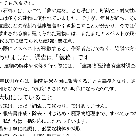
とても危険です。
（石綿）は、かつて「夢の建材」とも呼ばれ、断熱性・耐火性
には多くの建物に使われていました。ですが、年月が経ち、そ
皮腫などの深刻な健康被害を引き起こすことが分かり、今では
禁止される前に建てられた建物には、まだまだアスベストが残
0年代以前に建てられた建物は要注意。
の際にアスベストが飛散すると、作業者だけでなく、近隣の方
わりました。調査は「義務」です
から、建物の解体や改修を行う際には、「建築物石綿含有建材調
23年10月からは、調査結果を国に報告することも義務となり、
知らなかった」では済まされない時代になったのです。
大切にしていること
対策は、ただ「調査して終わり」ではありません。
・報告書作成・除去・封じ込め・廃棄物処理まで、すべてがつ
、私たちは一括対応にこだわっています。
場を丁寧に確認し、必要な検体を採取