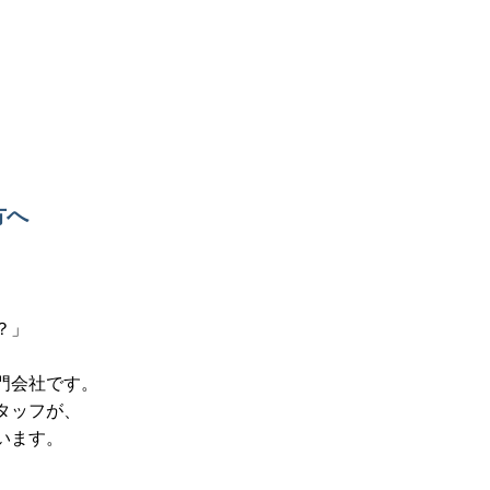
方へ
？」
門会社です。
タッフが、
います。