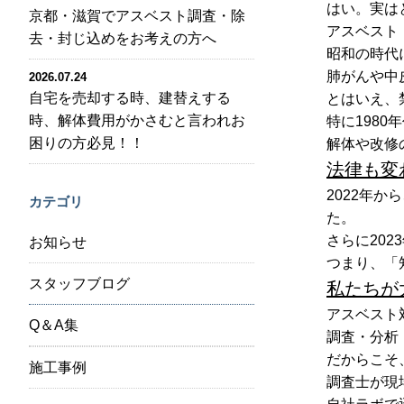
はい。実は
京都・滋賀でアスベスト調査・除
アスベスト
去・封じ込めをお考えの方へ
昭和の時代
肺がんや中
2026.07.24
自宅を売却する時、建替えする
とはいえ、
時、解体費用がかさむと言われお
特に198
困りの方必見！！
解体や改修
法律も変
2022年
カテゴリ
た。
さらに20
お知らせ
つまり、「
スタッフブログ
私たちが
アスベスト
Q＆A集
調査・分析
だからこそ
施工事例
調査士が現