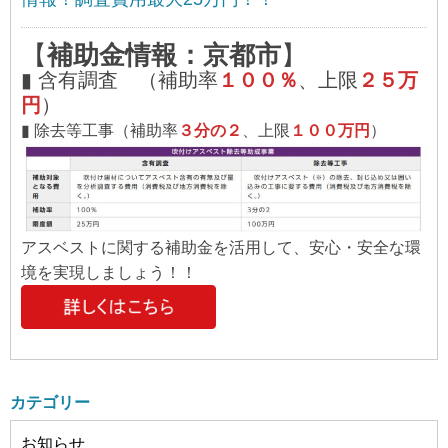
【
補助金情報：京都市
】
▮ 含有調査 （補助率
１００％
、上限
２５万
円
）
▮ 除去等工事（補助率
３分の２
、上限
１００万円
）
アスベストに関する補助金を活用して、安心・安全な環
境を実現しましょう！！
カテゴリー
お知らせ